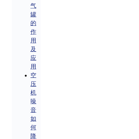
气
罐
的
作
用
及
应
用
空
压
机
噪
音
如
何
降