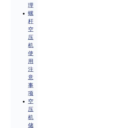
理
螺
杆
空
压
机
使
用
注
意
事
项
空
压
机
储