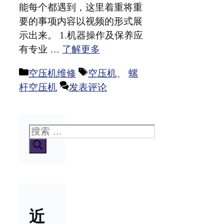
能每个都遇到，这里着重将重
要的事项内容以视频的形式展
示出来。 1.机器操作及保养应
有专业 …
了解更多
分
标
空压机维修
空压机
、
螺
类
签
杆空压机
发表评论
搜
索：
近