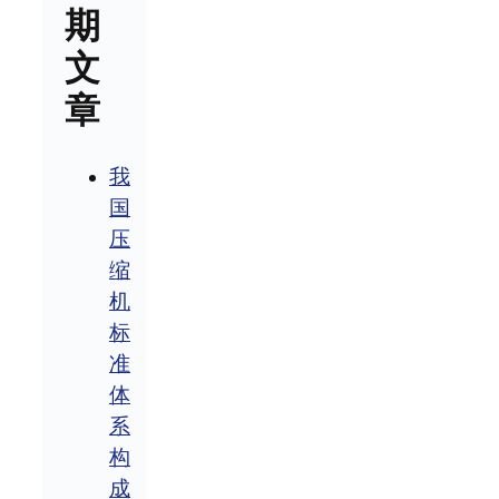
期
文
章
我
国
压
缩
机
标
准
体
系
构
成