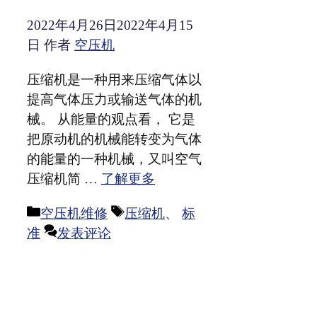
2022年4月26日
2022年4月15
日
作者
空压机
压缩机是一种用来压缩气体以
提高气体压力或输送气体的机
械。 从能量的观点看， 它是
把原动机的机械能转变为气体
的能量的一种机械，又叫空气
压缩机简 …
了解更多
分
标
空压机维修
压缩机
、
标
类
签
准
发表评论