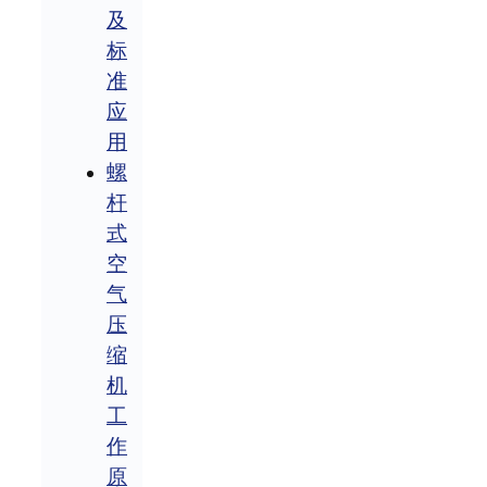
及
标
准
应
用
螺
杆
式
空
气
压
缩
机
工
作
原