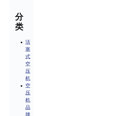
分
类
活
塞
式
空
压
机
空
压
机
品
牌