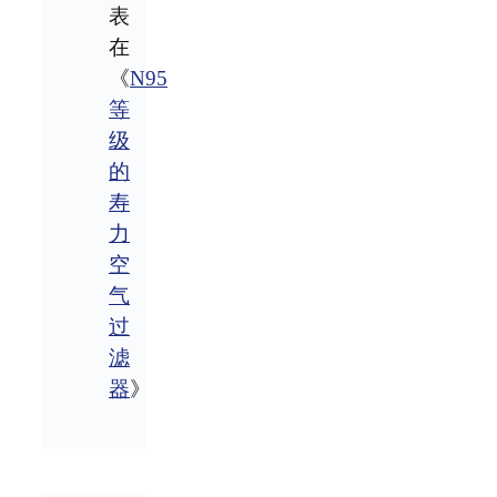
表
在
《
N95
等
级
的
寿
力
空
气
过
滤
器
》