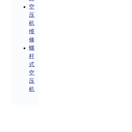
空
压
机
维
修
螺
杆
式
空
压
机