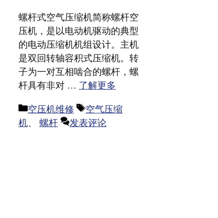
螺杆式空气压缩机简称螺杆空
压机，是以电动机驱动的典型
的电动压缩机机组设计。主机
是双回转轴容积式压缩机。转
子为一对互相啮合的螺杆，螺
杆具有非对 …
了解更多
分
标
空压机维修
空气压缩
类
签
机
、
螺杆
发表评论