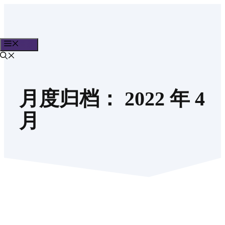
跳
至
内
目录
容
月度归档：
2022 年 4
月